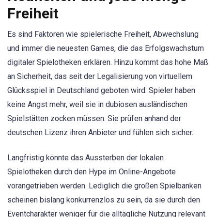
Freiheit
Es sind Faktoren wie spielerische Freiheit, Abwechslung
und immer die neuesten Games, die das Erfolgswachstum
digitaler Spielotheken erklären. Hinzu kommt das hohe Maß
an Sicherheit, das seit der Legalisierung von virtuellem
Glücksspiel in Deutschland geboten wird. Spieler haben
keine Angst mehr, weil sie in dubiosen ausländischen
Spielstätten zocken müssen. Sie prüfen anhand der
deutschen Lizenz ihren Anbieter und fühlen sich sicher.
Langfristig könnte das Aussterben der lokalen
Spielotheken durch den Hype im Online-Angebote
vorangetrieben werden. Lediglich die großen Spielbanken
scheinen bislang konkurrenzlos zu sein, da sie durch den
Eventcharakter weniger für die alltägliche Nutzung relevant