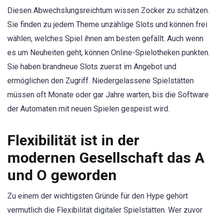
Diesen Abwechslungsreichtum wissen Zocker zu schätzen.
Sie finden zu jedem Theme unzählige Slots und können frei
wählen, welches Spiel ihnen am besten gefällt. Auch wenn
es um Neuheiten geht, können Online-Spielotheken punkten.
Sie haben brandneue Slots zuerst im Angebot und
ermöglichen den Zugriff. Niedergelassene Spielstätten
müssen oft Monate oder gar Jahre warten, bis die Software
der Automaten mit neuen Spielen gespeist wird.
Flexibilität ist in der
modernen Gesellschaft das A
und O geworden
Zu einem der wichtigsten Gründe für den Hype gehört
vermutlich die Flexibilität digitaler Spielstätten. Wer zuvor