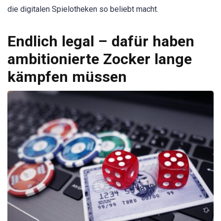
die digitalen Spielotheken so beliebt macht.
Endlich legal – dafür haben
ambitionierte Zocker lange
kämpfen müssen