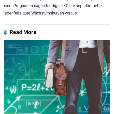
sind. Prognosen sagen für digitale Glücksspielbetriebe
jedenfalls gute Wachstumskurven voraus.
Read More