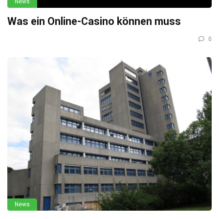
News
Was ein Online-Casino können muss
0
News