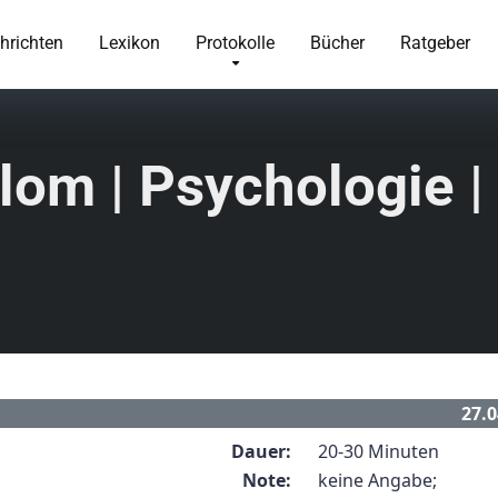
hrichten
Lexikon
Protokolle
Bücher
Ratgeber
lom | Psychologie |
27.0
Dauer:
20-30 Minuten
Note:
keine Angabe;