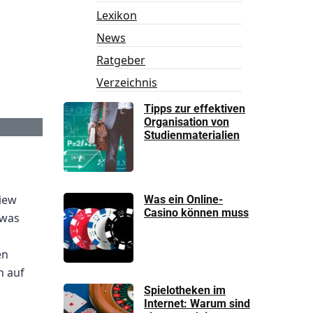
Lexikon
News
Ratgeber
Verzeichnis
Tipps zur effektiven
Organisation von
Studienmaterialien
iew
Was ein Online-
Casino können muss
 was
en
h auf
Spielotheken im
Internet: Warum sind