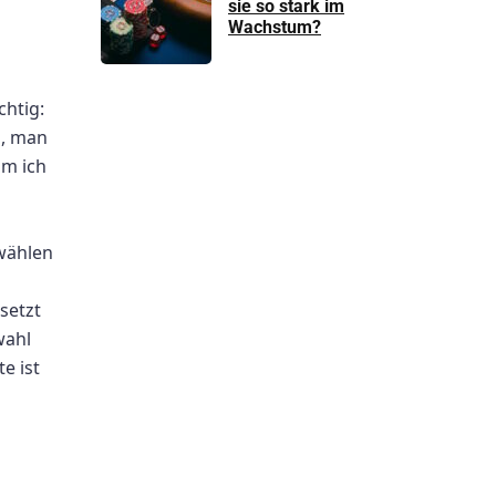
sie so stark im
Wachstum?
chtig:
s, man
am ich
wählen
setzt
wahl
e ist