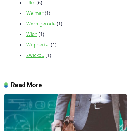
Ulm
(6)
Weimar
(1)
Wernigerode
(1)
Wien
(1)
Wuppertal
(1)
Zwickau
(1)
Read More