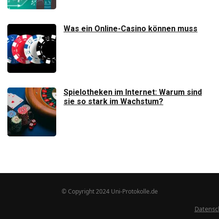
Was ein Online-Casino können muss
Spielotheken im Internet: Warum sind
sie so stark im Wachstum?
© Copyright 2024 Uni-Protokolle.de
Datensc