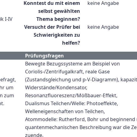
Konntest du mit einem
keine Angabe
selbst gewählten
k I-IV
Thema beginnen?
Versucht der Prüfer bei
keine Angabe
Schwierigkeiten zu
helfen?
Prüfungsfragen
Bewegte Bezugssysteme am Beispiel von
Coriolis-/Zentrifugalkraft, reale Gase
efragt,
(Zustandsgleichung und p-V-Diagramm), kapazit
ehr um
Widerstände/Kondensator,
en zum
Resonanzfluoreszenz/Mößbauer-Effekt,
t.
Dualismus Teilchen/Welle: Photoeffekte,
Welleneigenschaften von Teilchen,
Atommodelle: Rutherford, Bohr und beginnend 
quantenmechanischen Beschreibung war die Ze
zuende.