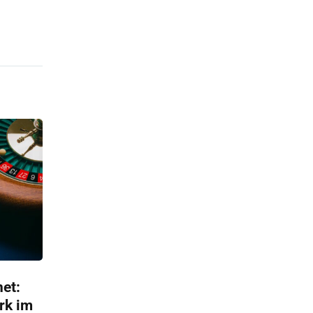
net:
rk im