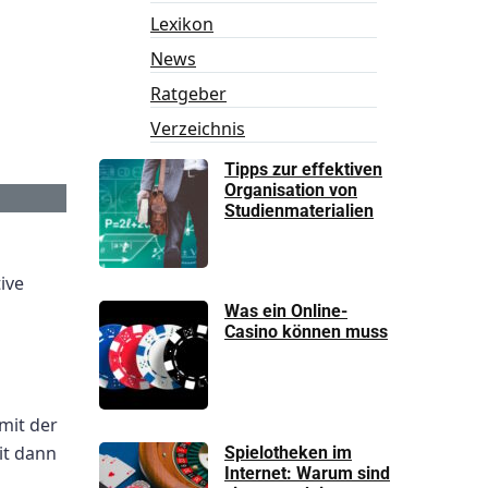
Lexikon
News
Ratgeber
Verzeichnis
Tipps zur effektiven
Organisation von
Studienmaterialien
ive
Was ein Online-
Casino können muss
mit der
it dann
Spielotheken im
Internet: Warum sind