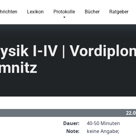
hrichten
Lexikon
Protokolle
Bücher
Ratgeber
sik I-IV | Vordiplom
emnitz
22.0
Dauer:
40-50 Minuten
Note:
keine Angabe;