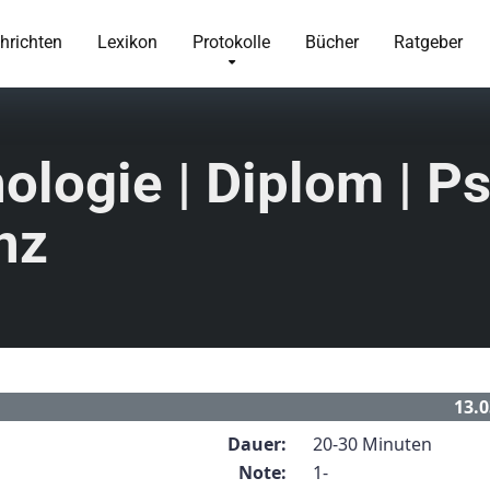
hrichten
Lexikon
Protokolle
Bücher
Ratgeber
ologie | Diplom | Ps
nz
13.0
Dauer:
20-30 Minuten
Note:
1-