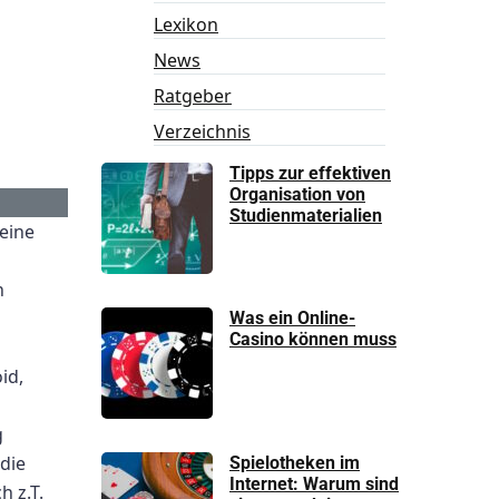
Lexikon
News
Ratgeber
Verzeichnis
Tipps zur effektiven
Organisation von
Studienmaterialien
 eine
n
Was ein Online-
Casino können muss
id,
g
 die
Spielotheken im
Internet: Warum sind
h z.T.