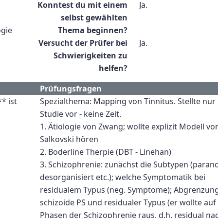
Konntest du mit einem
Ja.
selbst gewählten
ogie
Thema beginnen?
Versucht der Prüfer bei
Ja.
Schwierigkeiten zu
helfen?
Prüfungsfragen
* ist
Spezialthema: Mapping von Tinnitus. Stellte nur
Studie vor - keine Zeit.
1. Ätiologie von Zwang; wollte explizit Modell vo
Salkovski hören
2. Boderline Therpie (DBT - Linehan)
3. Schizophrenie: zunächst die Subtypen (parano
desorganisiert etc.); welche Symptomatik bei
residualem Typus (neg. Symptome); Abgrenzun
schizoide PS und residualer Typus (er wollte auf
Phasen der Schizophrenie raus, d.h. residual nac