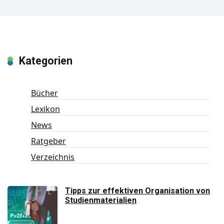
Kategorien
Bücher
Lexikon
News
Ratgeber
Verzeichnis
Tipps zur effektiven Organisation von
Studienmaterialien