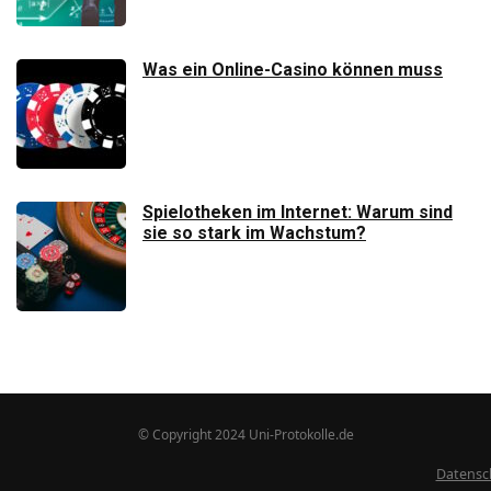
Was ein Online-Casino können muss
Spielotheken im Internet: Warum sind
sie so stark im Wachstum?
© Copyright 2024 Uni-Protokolle.de
Datensc