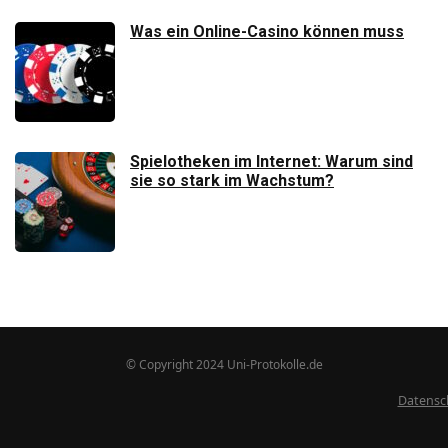
Was ein Online-Casino können muss
Spielotheken im Internet: Warum sind
sie so stark im Wachstum?
© Copyright 2024 Uni-Protokolle.de
Datensc