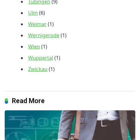
Tübingen
(9)
Ulm
(6)
Weimar
(1)
Wernigerode
(1)
Wien
(1)
Wuppertal
(1)
Zwickau
(1)
Read More